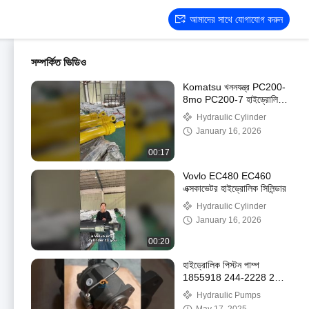
আমাদের সাথে যোগাযোগ করুন
সম্পর্কিত ভিডিও
Komatsu খননযন্ত্র PC200-
8mo PC200-7 হাইড্রোলিক
সিলিন্ডার কারখানা সরাসরি বিক্রয়
Hydraulic Cylinder
January 16, 2026
00:17
Vovlo EC480 EC460
এক্সকাভেটর হাইড্রোলিক সিলিন্ডার
Hydraulic Cylinder
January 16, 2026
00:20
হাইড্রোলিক পিস্টন পাম্প
1855918 244-2228 224-
6369 ব্যাকহো লোডার E428D
Hydraulic Pumps
420D 430D এর জন্য