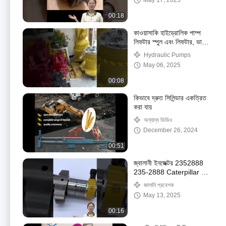
May 17, 2025
00:18
কাওয়াসাকি হাইড্রোলিক পাম্প
লিফটার স্পুল এবং লিফটার, ভালভ
স্প্রিং, এক্সক্যাভারের পাম্পের
Hydraulic Pumps
খুচরা যন্ত্রাংশ
May 06, 2025
00:08
কিভাবে দ্রুত সিলিন্ডার একত্রিত
করা যায়
অন্যান্য ভিডিও
December 26, 2024
00:51
জ্বালানী ইনজেক্টর 2352888
235-2888 Caterpillar C9
C-9 ইঞ্জিনের অংশগুলির জন্য
জালানি প্রবেশক
আবেদন সাধারণ রেল ইনজেক্টর
May 13, 2025
00:16