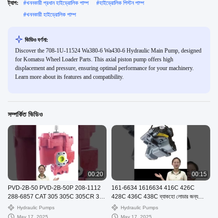
ট্যাগ:
#
খননকারী প্রধান হাইড্রোলিক পাম্প
#
হাইড্রোলিক পিস্টন পাম্প
#
খননকারী হাইড্রোলিক পাম্প
ভিডিও বর্ণনা:
Discover the 708-1U-11524 Wa380-6 Wa430-6 Hydraulic Main Pump, designed
for Komatsu Wheel Loader Parts. This axial piston pump offers high
displacement and pressure, ensuring optimal performance for your machinery.
Learn more about its features and compatibility.
সম্পর্কিত ভিডিও
00:20
00:15
PVD-2B-50 PVD-2B-50P 208-1112
161-6634 1616634 416C 426C
288-6857 CAT 305 305C 305CR 305
428C 436C 438C ব্যাকহো লোডার জন্য
এর জন্য হাইড্রোলিক প্রধান পাম্প5
হাইড্রোলিক পিস্টন পাম্প
Hydraulic Pumps
Hydraulic Pumps
May 17, 2025
May 17, 2025