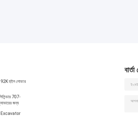
বার্তা
2K হুইল লোডার
লিন্ডার 707-
াভারের জন্য
 Excavator