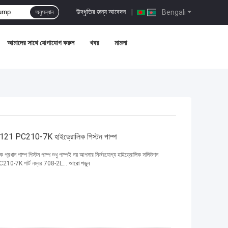
উদ্ধৃতির জন্য আবেদন
|
Bengali
অনুসন্ধান
আমাদের সাথে যোগাযোগ করুন
খবর
মামলা
1121 PC210-7K হাইড্রোলিক পিস্টন পাম্প
াম্প পিস্টন পাম্প শুধু পাম্পই নয় আপনার নির্ভরযোগ্য হাইড্রোলিক সলিউশন
 PC210-7K পার্ট নম্বর 708-2L...
আরো পড়ুন