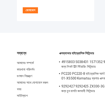
সম্বন্ধে
এক্সক্যাভার হাইড্রোলিক সিলিন্ডার
4915803 5038431 1571352 99
আমাদের সম্পর্কে
জন্য লিফট টিল্ট স্টিয়ারিং সিলিন্ডার
কারখানা পরিদর্শন
PC220 PC220-8 হাইড্রোলিক আর্ম সি
গুণমান নিয়ন্ত্রণ
01-XS500 Komatsu ক্রলার এক্সক্য
আমাদের সাথে যোগাযোগ করুন
অংশ
9292427 9292425 ZX330-3G
খবর
জন্য বুম বালতি জলবাহী সিলিন্ডার
সাইটম্যাপ