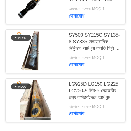
ম্যাপ
EC480E EC750E এর
আলোচনা সাপেক্ষে MOQ:1
জন্য আর্ম বুম বকেট
যোগাযোগ
হাইড্রোলিক সিলিন্ডার
গোপনীয়তা
নীতি
SY500 SY215C SY135-
8 SY335 হাইড্রোলিক
সিলিন্ডার আর্ম বুম বালতি সিলিন্ডার
খননকারীর উপর
আলোচনা সাপেক্ষে MOQ:1
যোগাযোগ
LG925D LG150 LG225
LG220-5 লিউগং খননকারীর
জন্য কাস্টমাইজড আর্ম বুম
বালতি হাইড্রোলিক সিলিন্ডার
আলোচনা সাপেক্ষে MOQ:1
যোগাযোগ