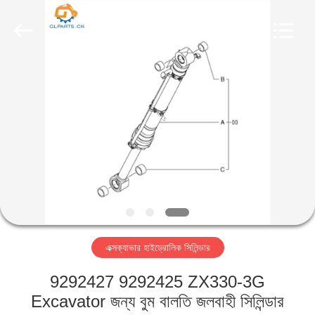
Guoli
Engineering
Machinery
Co.,
Ltd..
All
Rights
Reserved.
বাড়ি
পণ্য
ভিডিও
আমাদের
সম্পর্কে
এক্সক্যাভার হাইড্রোলিক সিলিন্ডার
কারখানা
9292427 9292425 ZX330-3G
পরিদর্শন
Excavator জন্য বুম বালতি জলবাহী সিলিন্ডার