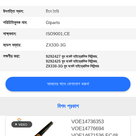
গুণমান
উৎপত্তি স্থল:
চীনে তৈরি
নিয়ন্ত্রণ
পরিচিতিমুলক নাম:
Glparts
সাক্ষ্যদান:
ISO9001;CE
আমাদের
মডেল নম্বার:
ZX330-3G
সাথে
লক্ষণীয় করা:
,
9292427 বুম বকেট হাইড্রোলিক সিলিন্ডার
,
যোগাযোগ
9292425 বুম বকেট হাইড্রোলিক সিলিন্ডার
ZX330-3G বুম বকেট হাইড্রোলিক সিলিন্ডার
করুন
আমাদের সাথে যোগাযোগ করুন!
খবর
বিশদ প্রকাশ
মামলা
VOE14736353
VOE14776694
সাইট
VOE14671536 EC480D