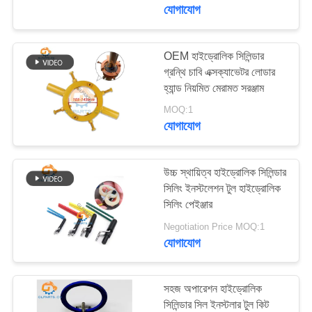
যোগাযোগ
গুণমান
নিয়ন্ত্রণ
OEM হাইড্রোলিক সিলিন্ডার
92
গ্রন্থি চাবি এক্সক্যাভেটর লোডার
হ্যান্ড নিয়মিত মেরামত সরঞ্জাম
আমাদের
বুম সিলিন্ডার
MOQ:1
সাথে
যোগাযোগ
যোগাযোগ
করুন
উচ্চ স্থায়িত্ব হাইড্রোলিক সিলিন্ডার
সিলিং ইনস্টলেশন টুল হাইড্রোলিক
সিলিং পেইঞ্জার
96
খবর
Negotiation Price MOQ:1
যোগাযোগ
বালতি সিলিন্ডার
মামলা
সহজ অপারেশন হাইড্রোলিক
সাইট
সিলিন্ডার সিল ইনস্টলার টুল কিট