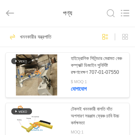
Guoli
Engineering
Machinery
পণ্য
Co.,
Ltd..
All
Rights
Reserved.
বাড়ি
483
খননকারীর যন্ত্রপাতি
এক্সক্যাভার হাইড্রোলিক
পণ্য
সিলিন্ডার
হাইড্রোলিক সিলিন্ডার মেরামত বেঞ্চ
কম্প্যাক্ট ডিজাইন সুনির্দিষ্ট
ভিডিও
রক্ষণাবেক্ষণ 707-01-07550
$ MOQ:1
আমাদের
যোগাযোগ
101
সম্পর্কে
টেকসই খননকারী বালতি দাঁত
আর্ম সিলিন্ডার
অপসারণ সরঞ্জাম ফ্রেঞ্চ চাবি উচ্চ
কারখানা
কর্মক্ষমতা
পরিদর্শন
MOQ:1