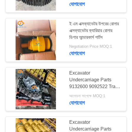
EX300-2 এর জন্য
যোগাযোগ
গুণমান
নিয়ন্ত্রণ
ই এম এক্সক্যাভেটর উপরের রোলার
92
এক্সক্যাভেটর ক্যারিয়ার রোলার
ডিগার আন্ডারকার্স পার্টস
আমাদের
বুম সিলিন্ডার
Negotiation Price MOQ:1
সাথে
যোগাযোগ
যোগাযোগ
করুন
Excavator
Undercarriage Parts
9132600 9092522 Track
96
খবর
Roller for EX100-2
আলোচনা সাপেক্ষে MOQ:1
EX120-2 EX100-3C
যোগাযোগ
বালতি সিলিন্ডার
EX100-2 EX120K-3
মামলা
EX120-5
Excavator
সাইট
Undercarriage Parts