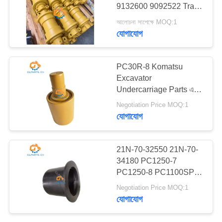
9132600 9092522 Track
ম্যাপ
Roller for EX100-2
আলোচনা সাপেক্ষে MOQ:1
EX120-2 EX100-3C
যোগাযোগ
15
গোপনীয়তা
EX100-2 EX120K-3
EX120-5
নীতি
খননকারীর খুচরা যন্ত্রাংশ
PC30R-8 Komatsu
Excavator
Undercarriage Parts এর
জন্য উপরের ক্যারিয়ার রোলার শীর্ষ
Negotiation Price MOQ:1
রোলার
যোগাযোগ
88
21N-70-32550 21N-70-
34180 PC1250-7
খননকারী জলবাহী পাম্প
PC1250-8 PC1100SP-6
এর জন্য এক্সক্যাভেটর বুশিং
Negotiation Price MOQ:1
যোগাযোগ