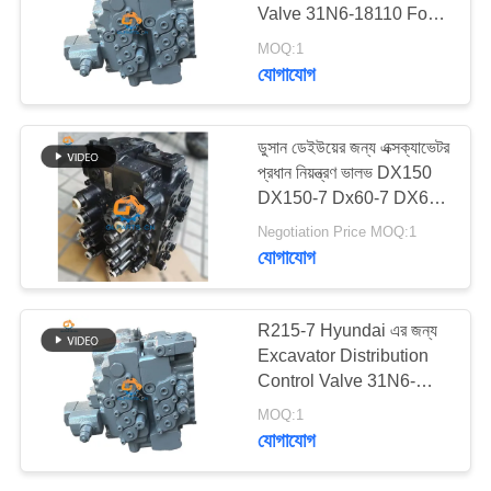
Valve 31N6-18110 For
ম্যাপ
R215-7 Hyundai
MOQ:1
যোগাযোগ
15
গোপনীয়তা
নীতি
খননকারীর খুচরা যন্ত্রাংশ
ডুসান ডেইউয়ের জন্য এক্সক্যাভেটর
প্রধান নিয়ন্ত্রণ ভালভ DX150
DX150-7 Dx60-7 DX60-
9C DX60E-9C
Negotiation Price MOQ:1
যোগাযোগ
88
R215-7 Hyundai এর জন্য
Excavator Distribution
খননকারী জলবাহী পাম্প
Control Valve 31N6-
18110
MOQ:1
যোগাযোগ