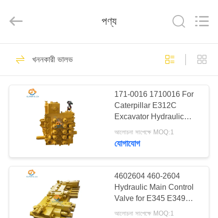
Guoli
Engineering
Machinery
পণ্য
Co.,
Ltd..
All
Rights
Reserved.
বাড়ি
483
খননকারী ভালভ
এক্সক্যাভার হাইড্রোলিক
পণ্য
সিলিন্ডার
171-0016 1710016 For
Caterpillar E312C
ভিডিও
Excavator Hydraulic
Main Control Valve
আলোচনা সাপেক্ষে MOQ:1
আমাদের
যোগাযোগ
101
সম্পর্কে
4602604 460-2604
আর্ম সিলিন্ডার
Hydraulic Main Control
কারখানা
Valve for E345 E349
পরিদর্শন
Excavator Parts
আলোচনা সাপেক্ষে MOQ:1