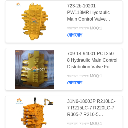
723-2b-10201
PW118MR Hydraulic
15
Main Control Valve
Assembly For Komatsu
আলোচনা সাপেক্ষে MOQ:1
খননকারী গিয়ার পাম্প
Excavator Distribution
যোগাযোগ
Valve
709-14-94001 PC1250-
8 Hydraulic Main Control
Distribution Valve For
Komatsu
27
আলোচনা সাপেক্ষে MOQ:1
যোগাযোগ
খননকারী ভালভ
31N6-18003P R210LC-
7 R215LC-7 R220LC-7
R305-7 R210-5
Excavator হাইড্রোলিক
আলোচনা সাপেক্ষে MOQ:1
ভালভের জন্য প্রধান নিয়ন্ত্রণ