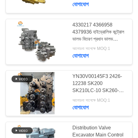
যোগাযোগ
গুণমান
নিয়ন্ত্রণ
4330217 4366958
92
4379936 হাইড্রোলিক কন্ট্রোল
ভালভ বিতরণ প্রধান ভালভ
আমাদের
বুম সিলিন্ডার
EX120-5 খননকারীর জন্য
আলোচনা সাপেক্ষে MOQ:1
সাথে
যোগাযোগ
যোগাযোগ
করুন
YN30V00145F3 2426-
12238 SK200
SK210LC-10 SK260-10
96
খবর
SK200-10 খননকারীর জন্য
আলোচনা সাপেক্ষে MOQ:1
প্রধান নিয়ন্ত্রণ ভালভ
যোগাযোগ
বালতি সিলিন্ডার
মামলা
Distribution Valve
সাইট
Excavator Main Control