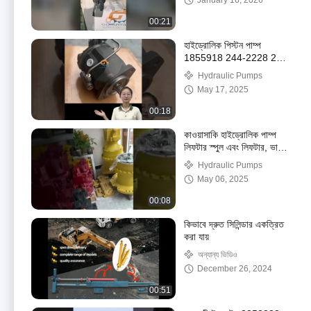
January 16, 2026
00:21
হাইড্রোলিক পিস্টন পাম্প
1855918 244-2228 224-
6369 ব্যাকহো লোডার E428D
Hydraulic Pumps
420D 430D এর জন্য
May 17, 2025
00:18
কাওয়াসাকি হাইড্রোলিক পাম্প
লিফটার স্পুল এবং লিফটার, ভালভ
স্প্রিং, এক্সক্যাভারের পাম্পের
Hydraulic Pumps
খুচরা যন্ত্রাংশ
May 06, 2025
00:08
কিভাবে দ্রুত সিলিন্ডার একত্রিত
করা যায়
অন্যান্য ভিডিও
December 26, 2024
00:51