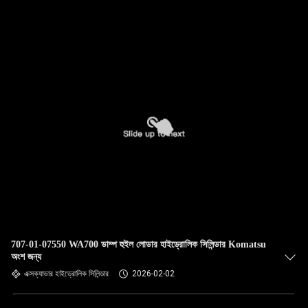
গুণমান
নিয়ন্ত্রণ
আমাদের
সাথে
যোগাযোগ
করুন
খবর
707-01-07550 WA700 ডাম্প হুইল লোডার হাইড্রোলিক সিলিন্ডার Komatsu
মামলা
অংশ জন্য
এক্সক্যাভার হাইড্রোলিক সিলিন্ডার
2026-02-02
সাইট