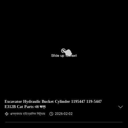
গুণমান
নিয়ন্ত্রণ
আমাদের
সাথে
যোগাযোগ
করুন
খবর
Excavator Hydraulic Bucket Cylinder 1195447 119-5447
মামলা
E312B Cat Parts এর জন্য
এক্সক্যাভার হাইড্রোলিক সিলিন্ডার
2026-02-02
সাইট