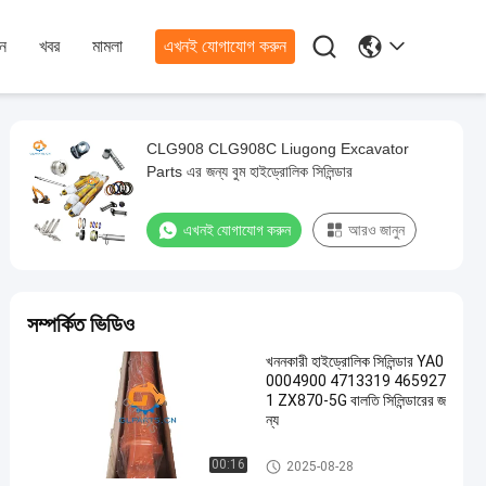

ন
খবর
মামলা
এখনই যোগাযোগ করুন
CLG908 CLG908C Liugong Excavator
Parts এর জন্য বুম হাইড্রোলিক সিলিন্ডার
এখনই যোগাযোগ করুন
আরও জানুন
সম্পর্কিত ভিডিও
খননকারী হাইড্রোলিক সিলিন্ডার YA0
0004900 4713319 465927
1 ZX870-5G বালতি সিলিন্ডারের জ
ন্য
বালতি সিলিন্ডার
00:16
2025-08-28