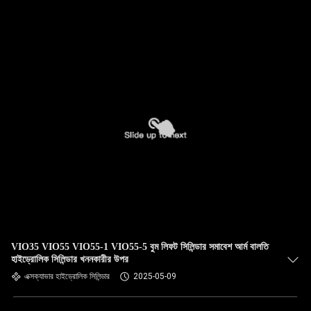
গুণমান
নিয়ন্ত্রণ
আমাদের
সাথে
যোগাযোগ
করুন
খবর
VIO35 VIO55 VIO55-1 VIO55-5 বুম লিফট সিলিন্ডার সমাবেশ আর্ম বালতি
মামলা
হাইড্রোলিক সিলিন্ডার খননকারীর উপর
এক্সক্যাভার হাইড্রোলিক সিলিন্ডার
2025-05-09
সাইট