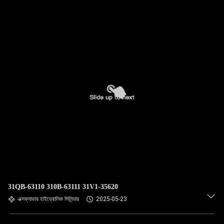
গুণমান
নিয়ন্ত্রণ
আমাদের
সাথে
যোগাযোগ
করুন
খবর
মামলা
31QB-63110 310B-63111 31V1-35620
এক্সক্যাভার হাইড্রোলিক সিলিন্ডার
2025-05-23
সাইট