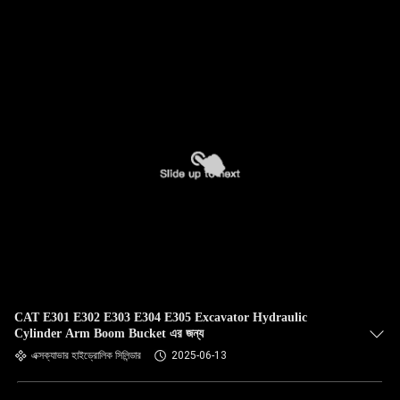
গুণমান
নিয়ন্ত্রণ
আমাদের
সাথে
যোগাযোগ
করুন
খবর
CAT E301 E302 E303 E304 E305 Excavator Hydraulic
মামলা
Cylinder Arm Boom Bucket এর জন্য
এক্সক্যাভার হাইড্রোলিক সিলিন্ডার
2025-06-13
সাইট