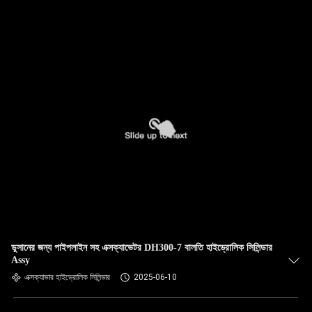
গুণমান
নিয়ন্ত্রণ
আমাদের
সাথে
যোগাযোগ
করুন
খবর
ডুসানের জন্য পাইপলাইন সহ এক্সক্যাভেটর DH300-7 বালতি হাইড্রোলিক সিলিন্ডার
মামলা
Assy
এক্সক্যাভার হাইড্রোলিক সিলিন্ডার
2025-06-10
সাইট