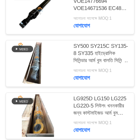
VOE14776694
ম্যাপ
VOE14671536 EC480D
EC480E EC750E এর
আলোচনা সাপেক্ষে MOQ:1
জন্য আর্ম বুম বকেট
গোপনীয়তা
যোগাযোগ
হাইড্রোলিক সিলিন্ডার
নীতি
SY500 SY215C SY135-
8 SY335 হাইড্রোলিক
সিলিন্ডার আর্ম বুম বালতি সিলিন্ডার
খননকারীর উপর
আলোচনা সাপেক্ষে MOQ:1
যোগাযোগ
LG925D LG150 LG225
LG220-5 লিউগং খননকারীর
জন্য কাস্টমাইজড আর্ম বুম
বালতি হাইড্রোলিক সিলিন্ডার
আলোচনা সাপেক্ষে MOQ:1
যোগাযোগ