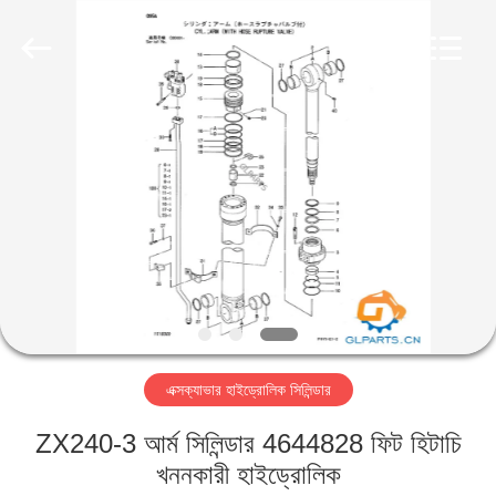
Guoli
Engineering
Machinery
Co.,
Ltd..
All
Rights
Reserved.
বাড়ি
পণ্য
ভিডিও
আমাদের
সম্পর্কে
এক্সক্যাভার হাইড্রোলিক সিলিন্ডার
কারখানা
ZX240-3 আর্ম সিলিন্ডার 4644828 ফিট হিটাচি
পরিদর্শন
খননকারী হাইড্রোলিক