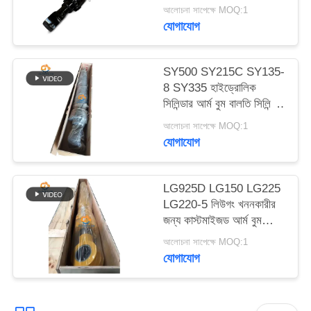
EC480E EC750E এর
ম্যাপ
আলোচনা সাপেক্ষে MOQ:1
জন্য আর্ম বুম বকেট
যোগাযোগ
হাইড্রোলিক সিলিন্ডার
গোপনীয়তা
SY500 SY215C SY135-
নীতি
8 SY335 হাইড্রোলিক
সিলিন্ডার আর্ম বুম বালতি সিলিন্ডার
খননকারীর উপর
আলোচনা সাপেক্ষে MOQ:1
যোগাযোগ
LG925D LG150 LG225
LG220-5 লিউগং খননকারীর
জন্য কাস্টমাইজড আর্ম বুম
বালতি হাইড্রোলিক সিলিন্ডার
আলোচনা সাপেক্ষে MOQ:1
যোগাযোগ