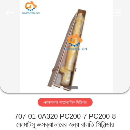
Guoli
Engineering
Machinery
Co.,
Ltd..
All
Rights
Reserved.
বাড়ি
পণ্য
ভিডিও
আমাদের
সম্পর্কে
এক্সক্যাভার হাইড্রোলিক সিলিন্ডার
কারখানা
707-01-0A320 PC200-7 PC200-8
পরিদর্শন
কোমাটসু এক্সক্যাভারের জন্য বালতি সিলিন্ডার