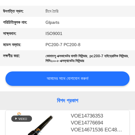
গুণমান
উৎপত্তি স্থল:
চীনে তৈরি
নিয়ন্ত্রণ
পরিচিতিমুলক নাম:
Glparts
সাক্ষ্যদান:
ISO9001
আমাদের
মডেল নম্বার:
PC200-7 PC200-8
সাথে
লক্ষণীয় করা:
,
,
কোমাতসু এক্সকাভেটর বালতি সিলিন্ডার
pc200-7 হাইড্রোলিক সিলিন্ডার
যোগাযোগ
পিসি২০০-৮ এক্সক্যাভেটর সিলিন্ডার
করুন
আমাদের সাথে যোগাযোগ করুন!
খবর
বিশদ প্রকাশ
মামলা
VOE14736353
VOE14776694
সাইট
VOE14671536 EC480D