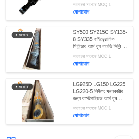
EC480E EC750E এর
ম্যাপ
আলোচনা সাপেক্ষে MOQ:1
জন্য আর্ম বুম বকেট
যোগাযোগ
হাইড্রোলিক সিলিন্ডার
গোপনীয়তা
SY500 SY215C SY135-
নীতি
8 SY335 হাইড্রোলিক
সিলিন্ডার আর্ম বুম বালতি সিলিন্ডার
খননকারীর উপর
আলোচনা সাপেক্ষে MOQ:1
যোগাযোগ
LG925D LG150 LG225
LG220-5 লিউগং খননকারীর
জন্য কাস্টমাইজড আর্ম বুম
বালতি হাইড্রোলিক সিলিন্ডার
আলোচনা সাপেক্ষে MOQ:1
যোগাযোগ