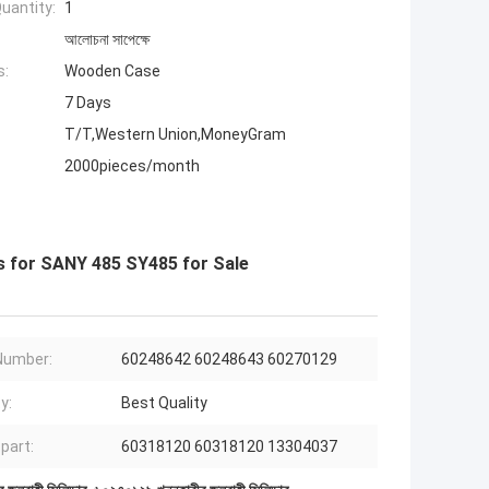
uantity:
1
আলোচনা সাপেক্ষে
s:
Wooden Case
7 Days
T/T,Western Union,MoneyGram
2000pieces/month
s for SANY 485 SY485 for Sale
Number:
60248642 60248643 60270129
y:
Best Quality
 part:
60318120 60318120 13304037