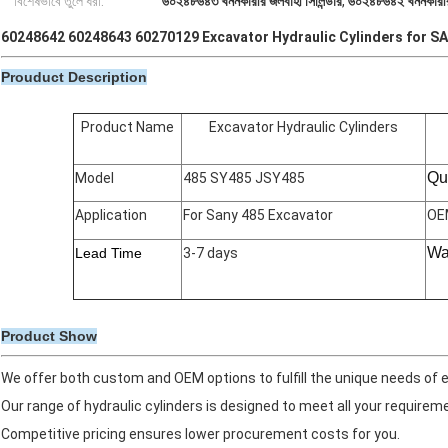
বিশেষভাবে তুলে ধরা:
৬০২৪৮৬৪৩ খননকারীর জলবাহী সিলিন্ডার
,
৬০২৪৮৬৪২ খননকারীর 
60248642 60248643 60270129 Excavator Hydraulic Cylinders for SA
Prouduct Description
Product Name
Excavator Hydraulic Cylinders
Qu
Model
485 SY485 JSY485
Application
For Sany 485 Excavator
OE
Wa
Lead Time
3-7 days
Product Show
We offer both custom and OEM options to fulfill the unique needs of
Our range of hydraulic cylinders is designed to meet all your requirem
Competitive pricing ensures lower procurement costs for you.