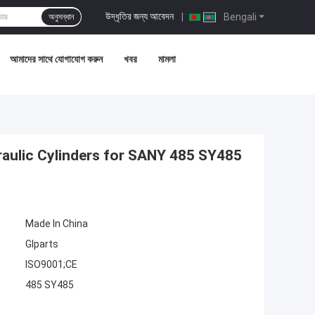
উদ্ধৃতির জন্য আবেদন
|
Bengali
অনুসন্ধান
আমাদের সাথে যোগাযোগ করুন
খবর
মামলা
ulic Cylinders for SANY 485 SY485
Made In China
Glparts
ISO9001;CE
485 SY485