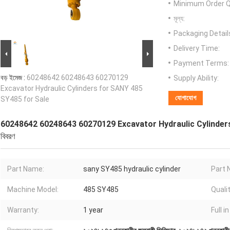
Minimum Order Q
মূল্য:
Packaging Detail
Delivery Time:
Payment Terms:
বড় ইমেজ :
60248642 60248643 60270129
Supply Ability:
Excavator Hydraulic Cylinders for SANY 485
যোগাযোগ
SY485 for Sale
60248642 60248643 60270129 Excavator Hydraulic Cylinder
বিবরণ
Part Name:
sany SY485 hydraulic cylinder
Part 
Machine Model:
485 SY485
Qualit
Warranty:
1 year
Full in