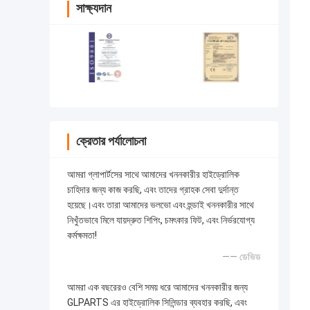
সাক্ষ্যদান
ক্রেতার পর্যালোচনা
আমরা গ্লাপার্টসের সাথে আমাদের খননকারীর হাইড্রোলিক
চাহিদার জন্য কাজ করছি, এবং তাদের গ্রাহক সেবা দুর্দান্ত
হয়েছে।এবং তারা আমাদের ভলভো এবং হুন্ডাই খননকারীর সাথে
নিখুঁতভাবে মিলে যায়দ্রুত শিপিং, চমৎকার ফিট, এবং নির্ভরযোগ্য
কর্মক্ষমতা!
—— ডেভিড
আমরা এক বছরেরও বেশি সময় ধরে আমাদের খননকারীর জন্য
GLPARTS এর হাইড্রোলিক সিলিন্ডার ব্যবহার করছি, এবং