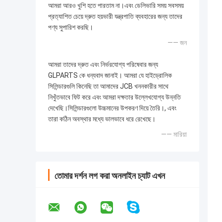
আমরা আরও খুশি হতে পারতাম না।এবং ডেলিভারি সময় সবসময়
প্রত্যাশিত চেয়ে দ্রুত হয়ভারী যন্ত্রপাতি ব্যবহারের জন্য তাদের
পণ্য সুপারিশ করছি।
—— জন
আমরা তাদের দ্রুত এবং নির্ভরযোগ্য পরিষেবার জন্য
GLPARTS কে ধন্যবাদ জানাই। আমরা যে হাইড্রোলিক
সিলিন্ডারগুলি কিনেছি তা আমাদের JCB খননকারীর সাথে
নিখুঁতভাবে ফিট করে এবং আমরা দক্ষতার উল্লেখযোগ্য উন্নতি
দেখেছি।সিলিন্ডারগুলো উচ্চমানের উপকরণ দিয়ে তৈরি।, এবং
তারা কঠিন অবস্থার মধ্যে ভালভাবে ধরে রেখেছে।
—— মারিয়া
তোমার দর্শন লগ করা অনলাইন চ্যাট এখন