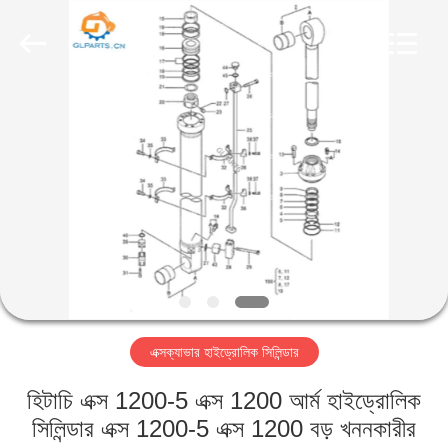
Guoli
Engineering
Machinery
Co.,
Ltd..
All
Rights
Reserved.
বাড়ি
পণ্য
ভিডিও
আমাদের
সম্পর্কে
এক্সক্যাভার হাইড্রোলিক সিলিন্ডার
কারখানা
হিটাচি এক্স 1200-5 এক্স 1200 আর্ম হাইড্রোলিক
পরিদর্শন
সিলিন্ডার এক্স 1200-5 এক্স 1200 বড় খননকারীর