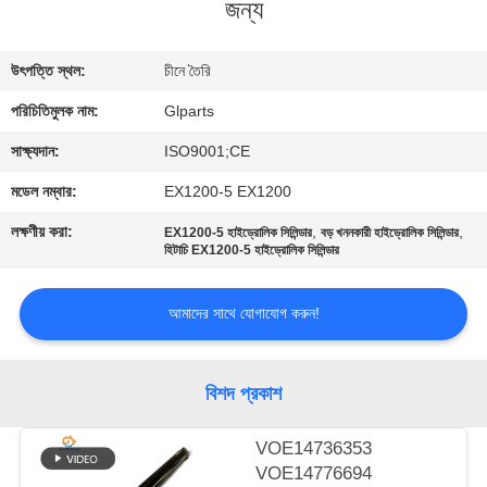
জন্য
গুণমান
উৎপত্তি স্থল:
চীনে তৈরি
নিয়ন্ত্রণ
পরিচিতিমুলক নাম:
Glparts
আমাদের
সাক্ষ্যদান:
ISO9001;CE
সাথে
মডেল নম্বার:
EX1200-5 EX1200
যোগাযোগ
লক্ষণীয় করা:
,
,
EX1200-5 হাইড্রোলিক সিলিন্ডার
বড় খননকারী হাইড্রোলিক সিলিন্ডার
হিটাচি EX1200-5 হাইড্রোলিক সিলিন্ডার
করুন
আমাদের সাথে যোগাযোগ করুন!
খবর
বিশদ প্রকাশ
মামলা
VOE14736353
সাইট
VOE14776694