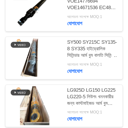
VOE14776694
ম্যাপ
VOE14671536 EC480D
EC480E EC750E এর
আলোচনা সাপেক্ষে MOQ:1
জন্য আর্ম বুম বকেট
গোপনীয়তা
যোগাযোগ
হাইড্রোলিক সিলিন্ডার
নীতি
SY500 SY215C SY135-
8 SY335 হাইড্রোলিক
সিলিন্ডার আর্ম বুম বালতি সিলিন্ডার
খননকারীর উপর
আলোচনা সাপেক্ষে MOQ:1
যোগাযোগ
LG925D LG150 LG225
LG220-5 লিউগং খননকারীর
জন্য কাস্টমাইজড আর্ম বুম
বালতি হাইড্রোলিক সিলিন্ডার
আলোচনা সাপেক্ষে MOQ:1
যোগাযোগ