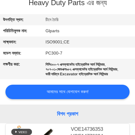
Heavy Duty Parts এর জন্য
গুণমান
উৎপত্তি স্থল:
চীনে তৈরি
নিয়ন্ত্রণ
পরিচিতিমুলক নাম:
Glparts
আমাদের
সাক্ষ্যদান:
ISO9001;CE
সাথে
মডেল নম্বার:
PC300-7
যোগাযোগ
লক্ষণীয় করা:
,
পিসি৩০০-৭ এক্সক্যাভেটর হাইড্রোলিক আর্ম সিলিন্ডার
,
৭০৭-০১-জেডএক্স৯৮২ এক্সক্যাভেটর হাইড্রোলিক আর্ম সিলিন্ডার
করুন
ভারী দায়িত্ব Excavator হাইড্রোলিক আর্ম সিলিন্ডার
খবর
আমাদের সাথে যোগাযোগ করুন!
মামলা
বিশদ প্রকাশ
VOE14736353
সাইট