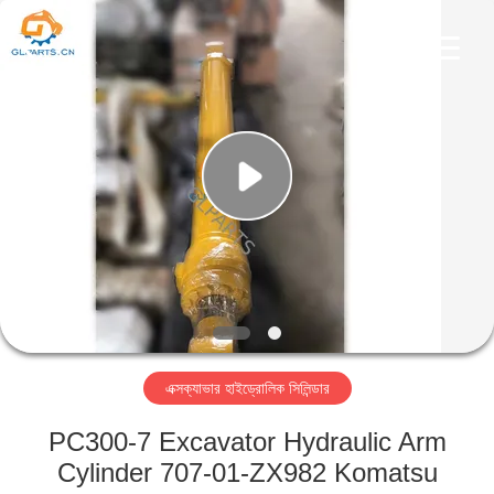
Guoli
Engineering
Machinery
Co.,
Ltd..
All
Rights
Reserved.
বাড়ি
পণ্য
ভিডিও
আমাদের
সম্পর্কে
এক্সক্যাভার হাইড্রোলিক সিলিন্ডার
কারখানা
PC300-7 Excavator Hydraulic Arm
পরিদর্শন
Cylinder 707-01-ZX982 Komatsu