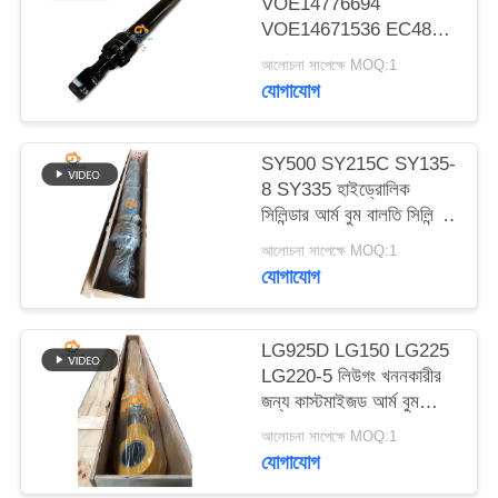
VOE14776694
ম্যাপ
VOE14671536 EC480D
EC480E EC750E এর
আলোচনা সাপেক্ষে MOQ:1
জন্য আর্ম বুম বকেট
গোপনীয়তা
যোগাযোগ
হাইড্রোলিক সিলিন্ডার
নীতি
SY500 SY215C SY135-
8 SY335 হাইড্রোলিক
সিলিন্ডার আর্ম বুম বালতি সিলিন্ডার
খননকারীর উপর
আলোচনা সাপেক্ষে MOQ:1
যোগাযোগ
LG925D LG150 LG225
LG220-5 লিউগং খননকারীর
জন্য কাস্টমাইজড আর্ম বুম
বালতি হাইড্রোলিক সিলিন্ডার
আলোচনা সাপেক্ষে MOQ:1
যোগাযোগ