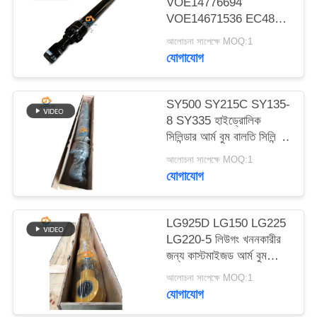
VOE14776694
ম্যাপ
VOE14671536 EC480D
EC480E EC750E এর
আলোচনা সাপেক্ষে MOQ:1
জন্য আর্ম বুম বকেট
গোপনীয়তা
যোগাযোগ
হাইড্রোলিক সিলিন্ডার
নীতি
SY500 SY215C SY135-
8 SY335 হাইড্রোলিক
সিলিন্ডার আর্ম বুম বালতি সিলিন্ডার
খননকারীর উপর
আলোচনা সাপেক্ষে MOQ:1
যোগাযোগ
LG925D LG150 LG225
LG220-5 লিউগং খননকারীর
জন্য কাস্টমাইজড আর্ম বুম
বালতি হাইড্রোলিক সিলিন্ডার
আলোচনা সাপেক্ষে MOQ:1
যোগাযোগ