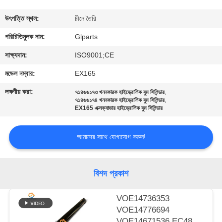
গুণমান
উৎপত্তি স্থল:
চীনে তৈরি
নিয়ন্ত্রণ
পরিচিতিমুলক নাম:
Glparts
সাক্ষ্যদান:
ISO9001;CE
আমাদের
মডেল নম্বার:
EX165
সাথে
লক্ষণীয় করা:
,
৭১৪৬৬১৭৩ খননকারক হাইড্রোলিক বুম সিলিন্ডার
,
যোগাযোগ
৭১৪৬৬১৭৪ খননকারক হাইড্রোলিক বুম সিলিন্ডার
EX165 এক্সক্যাভার হাইড্রোলিক বুম সিলিন্ডার
করুন
আমাদের সাথে যোগাযোগ করুন!
খবর
বিশদ প্রকাশ
মামলা
VOE14736353
VOE14776694
সাইট
VOE14671536 EC480D