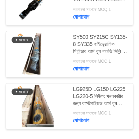
ম্যাপ
EC480E EC750E এর
আলোচনা সাপেক্ষে MOQ:1
জন্য আর্ম বুম বকেট
যোগাযোগ
হাইড্রোলিক সিলিন্ডার
গোপনীয়তা
নীতি
SY500 SY215C SY135-
8 SY335 হাইড্রোলিক
সিলিন্ডার আর্ম বুম বালতি সিলিন্ডার
খননকারীর উপর
আলোচনা সাপেক্ষে MOQ:1
যোগাযোগ
LG925D LG150 LG225
LG220-5 লিউগং খননকারীর
জন্য কাস্টমাইজড আর্ম বুম
বালতি হাইড্রোলিক সিলিন্ডার
আলোচনা সাপেক্ষে MOQ:1
যোগাযোগ