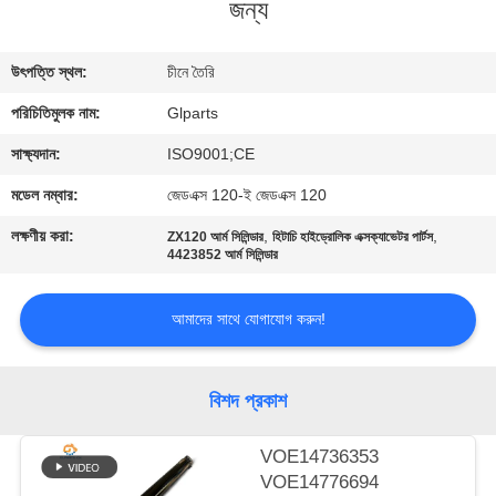
জন্য
গুণমান
উৎপত্তি স্থল:
চীনে তৈরি
নিয়ন্ত্রণ
পরিচিতিমুলক নাম:
Glparts
আমাদের
সাক্ষ্যদান:
ISO9001;CE
সাথে
মডেল নম্বার:
জেডএক্স 120-ই জেডএক্স 120
যোগাযোগ
লক্ষণীয় করা:
,
,
ZX120 আর্ম সিলিন্ডার
হিটাচি হাইড্রোলিক এক্সক্যাভেটর পার্টস
4423852 আর্ম সিলিন্ডার
করুন
আমাদের সাথে যোগাযোগ করুন!
খবর
বিশদ প্রকাশ
মামলা
VOE14736353
সাইট
VOE14776694