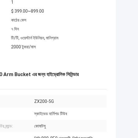
1
$ 399.00~899.00
কাঠের কেস
৭ দিন
টি/টি, ওয়েস্টার্ন ইউনিয়ন, মানিগ্রাম
2000 টুকরা/মাস
ucket এর জন্য হাইড্রোলিক সিলিন্ডার
ZX200-5G
স্কাইভেড বার্নিশড টিউব
র ব্র্যান্ড:
কোমাটসু