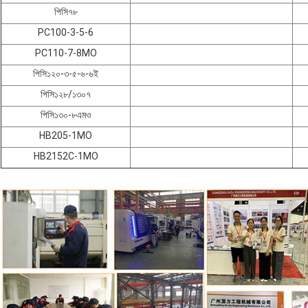
পিসি৭৮
PC100-3-5-6
PC110-7-8MO
পিসি১২০-৩-৫-৬-৬ই
পিসি১২৮/১৩০৭
পিসি১৩০-৮এমও
HB205-1MO
HB2152C-1MO