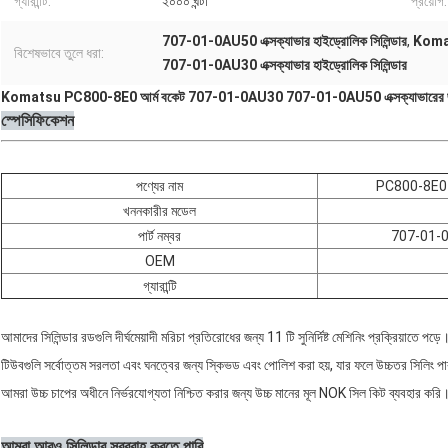
গ্যারান্টি:
২০০০ ঘন্টা
প্রয়োগ:
707-01-0AU50 এক্সক্যাভার হাইড্রোলিক সিলিন্ডার
,
Komat
বিশেষভাবে তুলে ধরা:
707-01-0AU30 এক্সক্যাভার হাইড্রোলিক সিলিন্ডার
Komatsu PC800-8E0 আর্ম বকেট 707-01-0AU30 707-01-0AU50 এক্সক্যাভারের জন্য 
স্পেসিফিকেশন
পণ্যের নাম
PC800-8E0 আর্
খননকারীর মডেল
পার্ট নম্বর
707-01-
OEM
গ্যারান্টি
আমাদের সিলিন্ডার রডগুলি দীর্ঘমেয়াদী মরিচা প্রতিরোধের জন্য 11 টি সুনির্দিষ্ট মেশিনিং প্রক্রিয়াতে পড়ে
টিউবগুলি সর্বোত্তম সরলতা এবং ঘনত্বের জন্য স্কিভড এবং পোলিশ করা হয়, যার ফলে উচ্চতর সিলিং পারফ
আমরা উচ্চ চাপের অধীনে নির্ভরযোগ্যতা নিশ্চিত করার জন্য উচ্চ মানের মূল NOK সিল কিট ব্যবহার করি
আমরা আরও সিলিন্ডার সরবরাহ করতে পারি