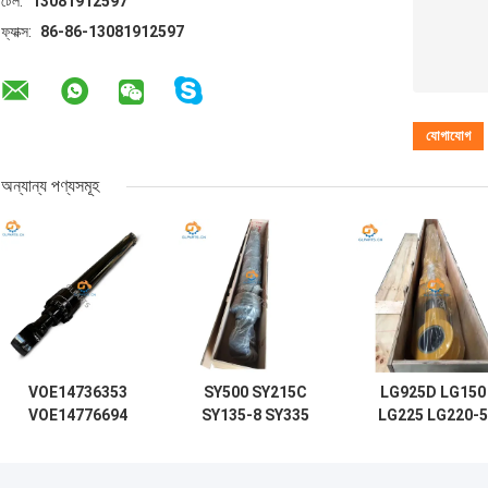
টেল:
13081912597
ফ্যাক্স:
86-86-13081912597
অন্যান্য পণ্যসমূহ
VOE14736353
SY500 SY215C
LG925D LG150
VOE14776694
SY135-8 SY335
LG225 LG220-5
VOE14671536
হাইড্রোলিক সিলিন্ডার আর্ম
লিউগং খননকারীর জন্য
EC480D EC480E
বুম বালতি সিলিন্ডার
কাস্টমাইজড আর্ম বুম বাল
EC750E এর জন্য আর্ম
খননকারীর উপর
হাইড্রোলিক সিলিন্ডার