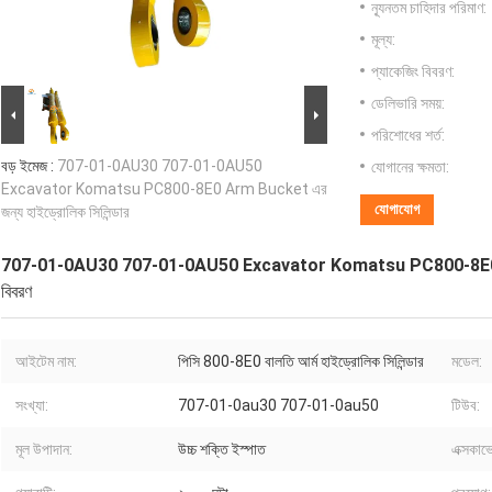
ন্যূনতম চাহিদার পরিমাণ:
মূল্য:
প্যাকেজিং বিবরণ:
ডেলিভারি সময়:
পরিশোধের শর্ত:
বড় ইমেজ :
707-01-0AU30 707-01-0AU50
যোগানের ক্ষমতা:
Excavator Komatsu PC800-8E0 Arm Bucket এর
যোগাযোগ
জন্য হাইড্রোলিক সিলিন্ডার
707-01-0AU30 707-01-0AU50 Excavator Komatsu PC800-8E0 Arm B
বিবরণ
আইটেম নাম:
পিসি 800-8E0 বালতি আর্ম হাইড্রোলিক সিলিন্ডার
মডেল:
সংখ্যা:
707-01-0au30 707-01-0au50
টিউব:
মূল উপাদান:
উচ্চ শক্তি ইস্পাত
এক্সকাভেট