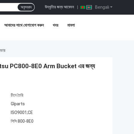
উদ্ধৃতির জন্য আবেদন
|
Bengali
অনুসন্ধান
আমাদের সাথে যোগাযোগ করুন
খবর
মামলা
ডার
u PC800-8E0 Arm Bucket এর জন্য
চীনে তৈরি
Glparts
ISO9001;CE
পিসি 800-8E0